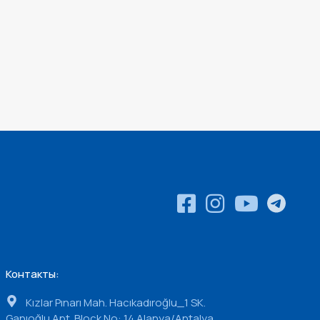
Контакты:
Kızlar Pınarı Mah. Hacıkadıroğlu_1 SK.
Ganıoğlu Apt. Block No: 14 Alanya/Antalya