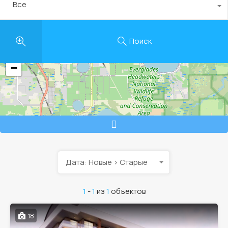
Все
Поиск
+
−
Дата: Новые > Старые
1
-
1
из
1
объектов
18