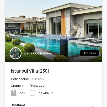
Leaflet
| ©
OpenStreetMap
contributors
Elena Goldenberg
Продажа
Istanbul Villa(230)
Добавлено:
13.11.2023
Спален
Площадь:
м²
от 5
от 406
Продажа