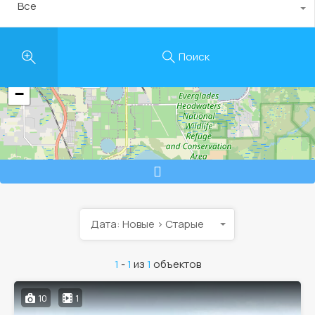
Все
Поиск
+
−
Дата: Новые > Старые
1
-
1
из
1
объектов
10
1