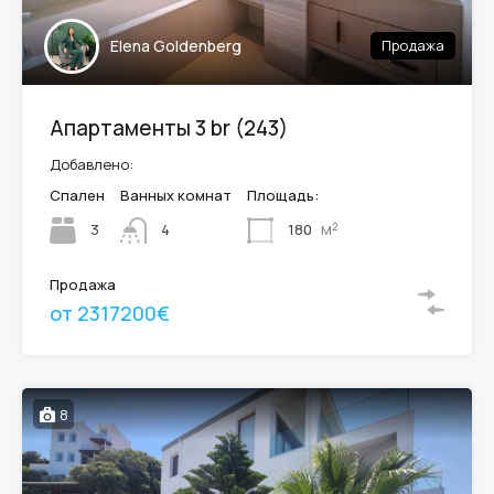
Elena Goldenberg
Продажа
Апартаменты 3 br (243)
Добавлено:
Спален
Ванных комнат
Площадь:
м²
3
180
4
Продажа
от 2317200€
8