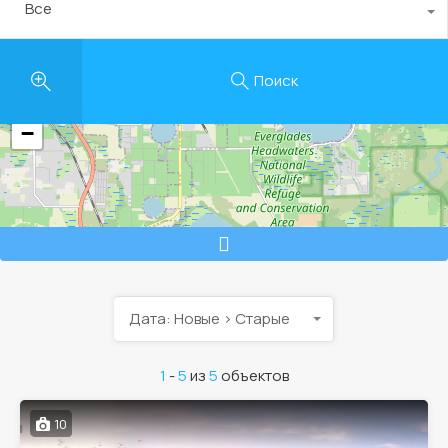
Все
Поиск
+
−
Дата: Новые > Старые
1
-
5
из
5
объектов
10