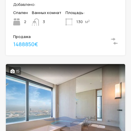
Добавлено:
Спален
Ванных комнат
Площадь:
м²
2
130
3
Продажа
1488850€
15