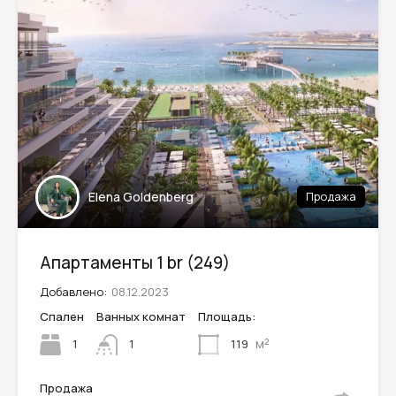
Leaflet
| ©
OpenStreetMap
contributors
Elena Goldenberg
Продажа
Апартаменты 1 br (249)
Добавлено:
08.12.2023
Спален
Ванных комнат
Площадь:
м²
1
119
1
Продажа