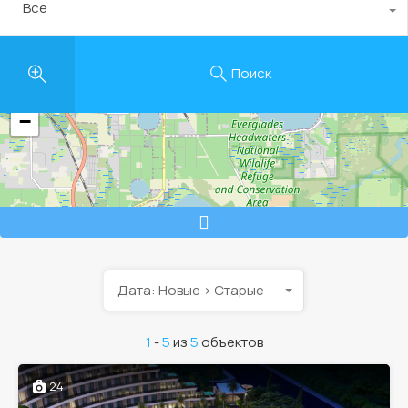
Все
Поиск
+
−
Дата: Новые > Старые
1
-
5
из
5
объектов
24