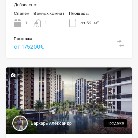
Добавлено:
Спален
Ванных комнат
Площадь:
м²
1
от 52
1
Продажа
от 175200€
15
Баркарь Александр
Продажа