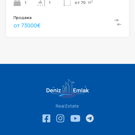
м²
1
от 70
1
Продажа
от 73000€
Real Estate