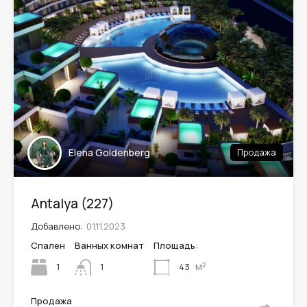
Leaflet
| ©
OpenStreetMap
contributors
Elena Goldenberg
Продажа
Antalya (227)
Добавлено:
01.11.2023
Спален
Ванных комнат
Площадь:
м²
1
43
1
Продажа