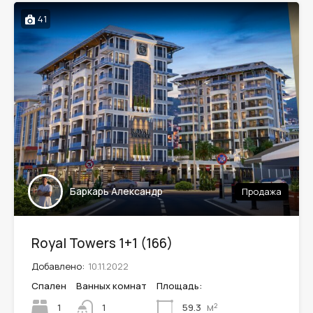
41
Баркарь Александр
Продажа
Royal Towers 1+1 (166)
Добавлено:
10.11.2022
Спален
Ванных комнат
Площадь:
м²
1
59.3
1