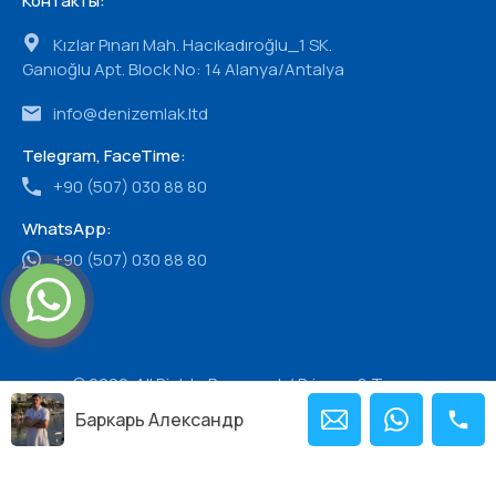
Контакты:
Kızlar Pınarı Mah. Hacıkadıroğlu_1 SK.
Ganıoğlu Apt. Block No: 14 Alanya/Antalya
info@denizemlak.ltd
Telegram, FaceTime:
+90 (507) 030 88 80
WhatsApp:
+90 (507) 030 88 80
© 2022. All Rights Reserved. /
Privacy & Terms.
Created By
OD-web
Баркарь Александр