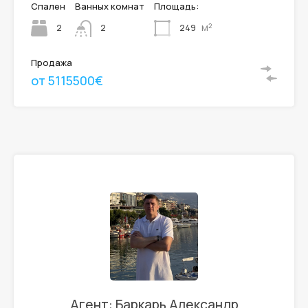
Спален
Ванных комнат
Площадь:
м²
2
249
2
Продажа
от 5115500€
Агент: Баркарь Александр