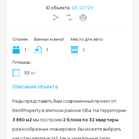
ID объекта:
DE-20729
Спален
Ванных комнат
Место для авто:
1
1
1
Площадь:
53
м²
Описание объекта
Рады представить Вам современный проект от
RestProperty в элитном районе Оба. На территории
3 880 м2
мы построим
2 блока по 32 квартиры
разнообразных планировок. Вы можете выбрать
как стандартные 1+1, так и
уникальные типы