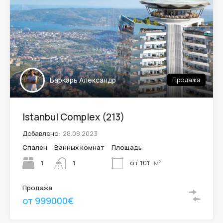
Баркарь Александр
Продажа
Istanbul Complex (213)
Добавлено:
28.08.2023
Спален
Ванных комнат
Площадь:
м²
1
от 101
1
Продажа
от 999000€