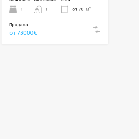
м²
1
от 70
1
Продажа
от 73000€