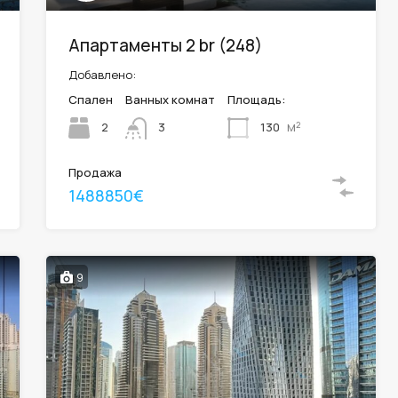
Апартаменты 2 br (248)
Добавлено:
Спален
Ванных комнат
Площадь:
м²
2
130
3
Продажа
1488850€
9