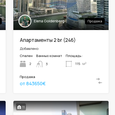
Elena Goldenberg
Продажа
Апартаменты 2 br (246)
Добавлено:
Спален
Ванных комнат
Площадь:
м²
2
115
3
Продажа
от 843650€
11