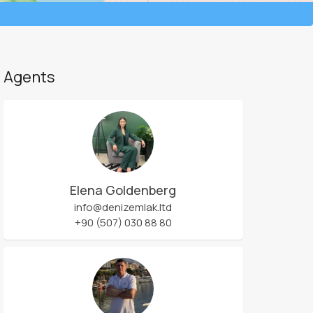
Agents
Elena Goldenberg
info@denizemlak.ltd
+90 (507) 030 88 80
Leaflet
| ©
OpenStreetMap
contributors