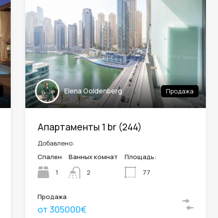
Elena Goldenberg
Продажа
Апартаменты 1 br (244)
Добавлено:
Спален
Ванных комнат
Площадь:
1
77
2
Продажа
от 305000€