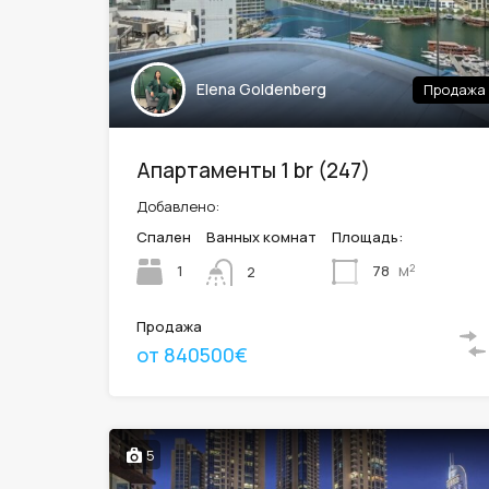
Elena Goldenberg
Продажа
Апартаменты 1 br (247)
Добавлено:
Спален
Ванных комнат
Площадь:
м²
1
78
2
Продажа
от 840500€
5