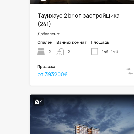
Таунхаус 2 br от застройщика
(241)
Добавлено:
Спален
Ванных комнат
Площадь:
146
2
146
2
Продажа
от 393200€
9