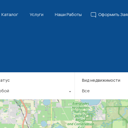
Главная
Каталог
Услуги
Наши Работы
Офор
Каталог
Услуги
Наши Работы
Оформить Зая
атус
Вид недвижимости
юбой
Все