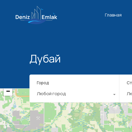
Главная
Дубай
+
Город
Ст
−
Любой город
Л