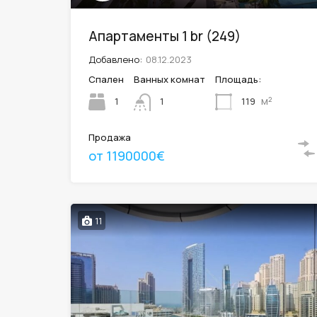
Апартаменты 1 br (249)
Добавлено:
08.12.2023
Спален
Ванных комнат
Площадь:
м²
1
119
1
Продажа
от 1190000€
11