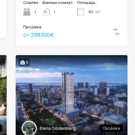
Спален
Ванных комнат
Площадь:
м²
1
90
1
Продажа
от 298300€
8
Elena Goldenberg
Продажа