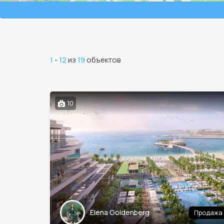
1
-
12
из
19
объектов
10
Elena Goldenberg
Продажа