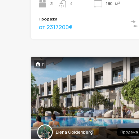
м²
3
180
4
Продажа
от 2317200€
11
Elena Goldenberg
Продажа