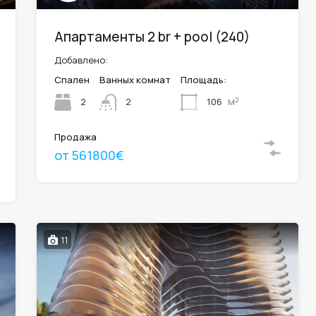
Апартаменты 2 br + pool (240)
Добавлено:
Спален
Ванных комнат
Площадь:
м²
2
106
2
Продажа
от 561800€
11