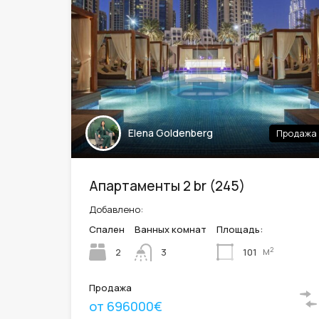
Elena Goldenberg
Продажа
Апартаменты 2 br (245)
Добавлено:
Спален
Ванных комнат
Площадь:
м²
2
101
3
Продажа
от 696000€