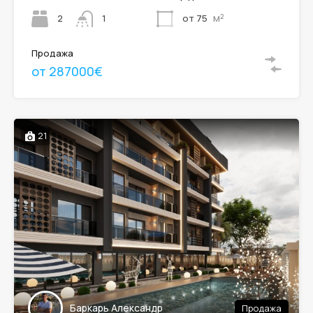
м²
2
от 75
1
Продажа
от 287000€
21
Баркарь Александр
Продажа