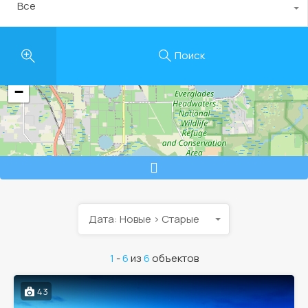
Все
Поиск
+
−
Дата: Новые > Старые
1
-
6
из
6
объектов
43