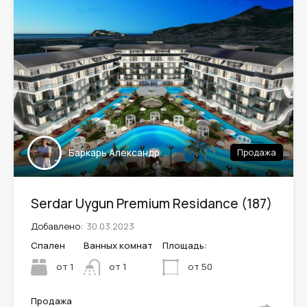
Leaflet
| ©
OpenStreetMap
contributors
Баркарь Александр
Продажа
Serdar Uygun Premium Residance (187)
Добавлено:
30.03.2023
Спален
Ванных комнат
Площадь:
от 1
от 50
от 1
Продажа