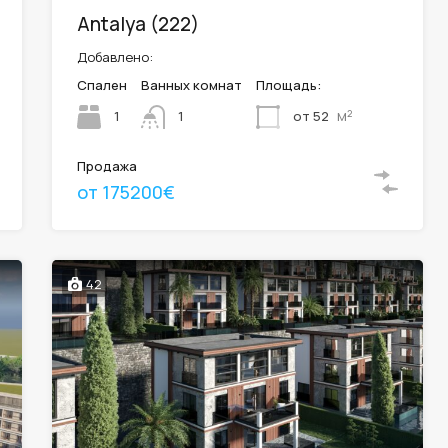
Antalya (222)
Добавлено:
Спален
Ванных комнат
Площадь:
м²
1
от 52
1
Продажа
от 175200€
42