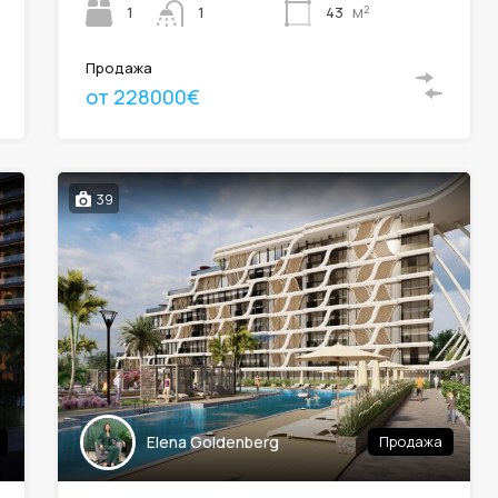
м²
1
43
1
Продажа
от 228000€
39
Elena Goldenberg
Продажа