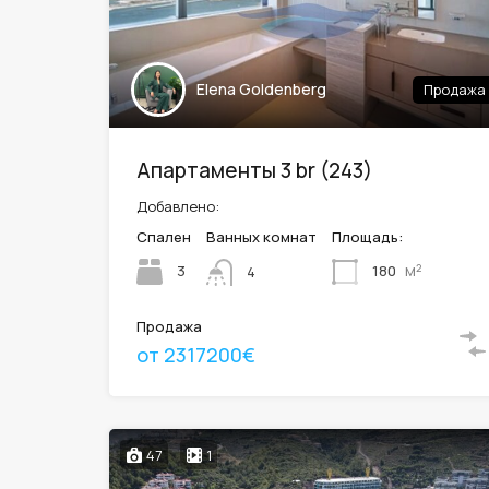
Elena Goldenberg
Продажа
Апартаменты 3 br (243)
Добавлено:
Спален
Ванных комнат
Площадь:
м²
3
180
4
Продажа
от 2317200€
47
1