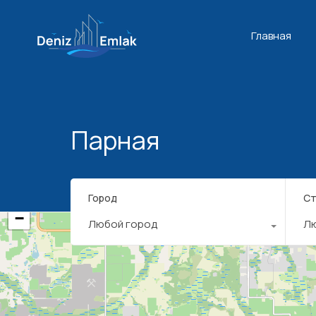
Главная
Парная
+
Город
Ст
−
Любой город
Л