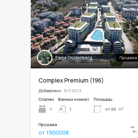
Elena Goldenberg
Продажа
Complex Premium (196)
Добавлено:
16.11.2023
Спален
Ванных комнат
Площадь:
м²
1
от 65
1
Продажа
от 190000€