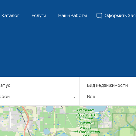
Главная
Каталог
Услуги
Наши Работы
Офор
Каталог
Услуги
Наши Работы
Оформить Зая
атус
Вид недвижимости
юбой
Все