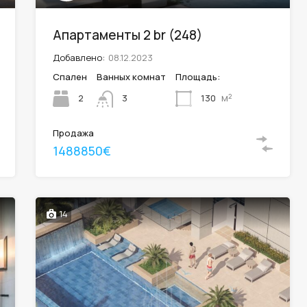
Апартаменты 2 br (248)
Добавлено:
08.12.2023
Спален
Ванных комнат
Площадь:
м²
2
130
3
Продажа
1488850€
14