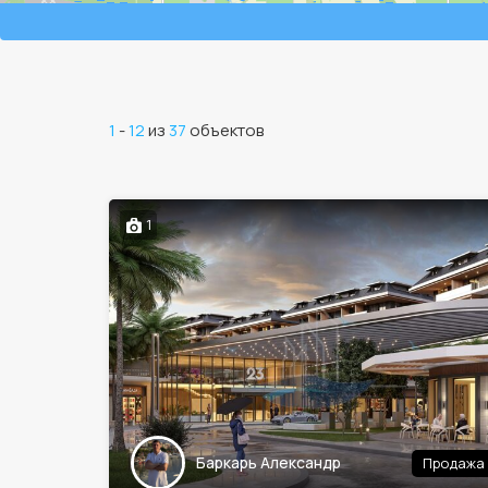
1
-
12
из
37
объектов
1
Баркарь Александр
Продажа