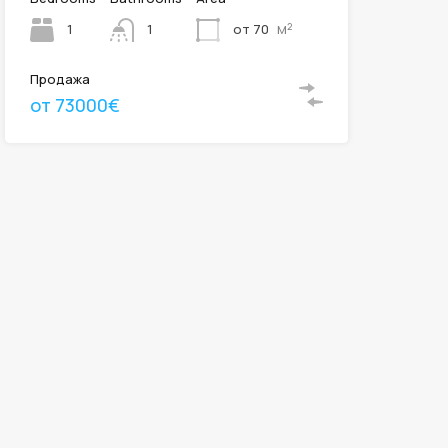
м²
1
от 70
1
Продажа
от 73000€