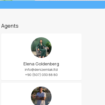
Agents
Elena Goldenberg
info@denizemlak.ltd
+90 (507) 030 88 80
Leaflet
| ©
OpenStreetMap
contributors