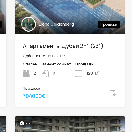
Elena Goldenberg
Продажа
Апартаменты Дубай 2+1 (231)
Добавлено:
06.12.2023
Спален
Ванных комнат
Площадь:
м²
2
129
2
Продажа
704000€
23