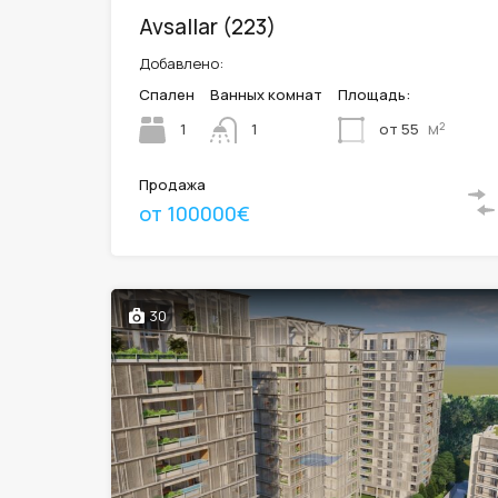
Avsallar (223)
Добавлено:
Спален
Ванных комнат
Площадь:
м²
1
от 55
1
Продажа
от 100000€
30