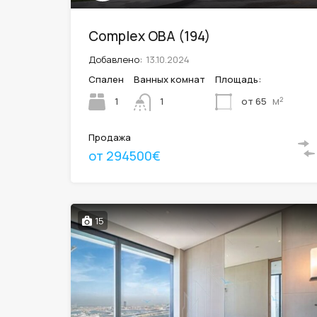
Complex OBA (194)
Добавлено:
13.10.2024
Спален
Ванных комнат
Площадь:
м²
1
от 65
1
Продажа
от 294500€
15