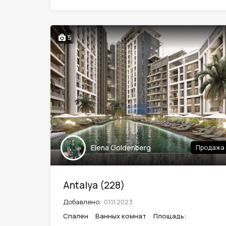
5
Elena Goldenberg
Продажа
Antalya (228)
Добавлено:
01.11.2023
Спален
Ванных комнат
Площадь: