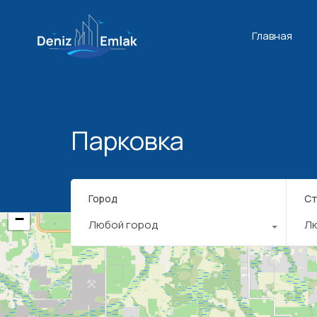
Главная
Парковка
+
Город
Ст
−
Любой город
Л