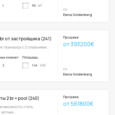
м²
90
1
От
Elena Goldenberg
Продажа
 br от застройщика (241)
от 393200€
е таунхаусы с 2 спальнями…
ных комнат
Площадь:
146
146
2
От
Elena Goldenberg
Продажа
ы 2 br + pool (240)
от 561800€
возможность стать
 уютных…