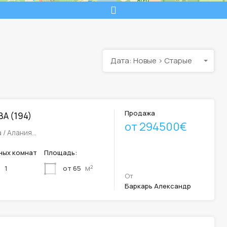
Дата: Новые > Старые
Продажа
A (194)
от 294500€
а / Алания…
ных комнат
Площадь:
м²
от 65
1
От
Баркарь Александр