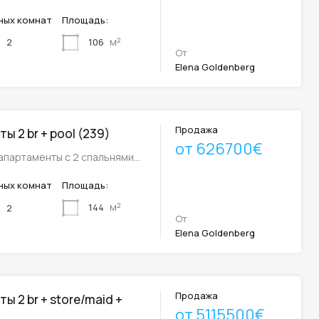
ных комнат
Площадь:
м²
106
2
От
Elena Goldenberg
Продажа
ы 2 br + pool (239)
от 626700€
апартаменты с 2 спальнями…
ных комнат
Площадь:
м²
144
2
От
Elena Goldenberg
Продажа
ы 2 br + store/maid +
от 5115500€