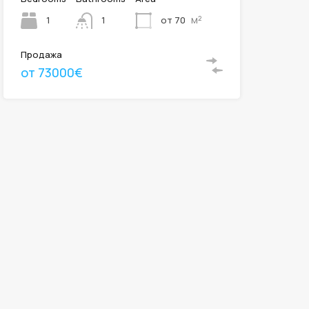
м²
1
от 70
1
Продажа
от 73000€