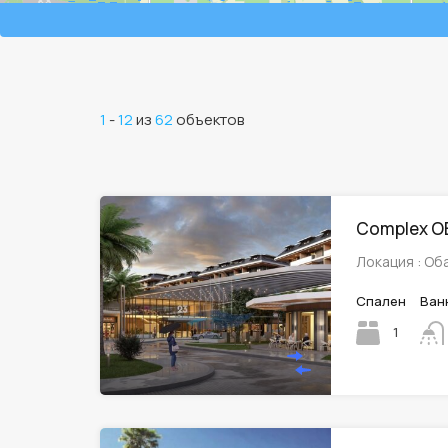
1
-
12
из
62
объектов
Complex OB
Локация : Об
Спален
Ван
1