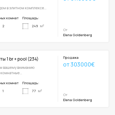
дом в элитном комплексе…
ных комнат
Площадь:
м²
249
2
От
Elena Goldenberg
Продажа
ы 1 br + pool (234)
от 303000€
м вашему вниманию
-комнатные…
ных комнат
Площадь:
м²
77
1
От
Elena Goldenberg