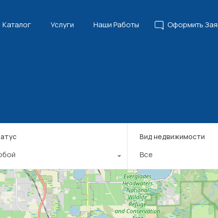
Главная
Каталог
Услуги
Наши Работы
Офор
Каталог
Услуги
Наши Работы
Оформить Зая
атус
Вид недвижимости
юбой
Все