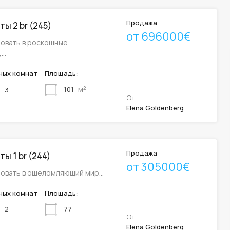
Продажа
ы 2 br (245)
от 696000€
овать в роскошные
,…
ных комнат
Площадь:
м²
101
3
От
Elena Goldenberg
Продажа
ы 1 br (244)
от 305000€
овать в ошеломляющий мир…
ных комнат
Площадь:
77
2
От
Elena Goldenberg