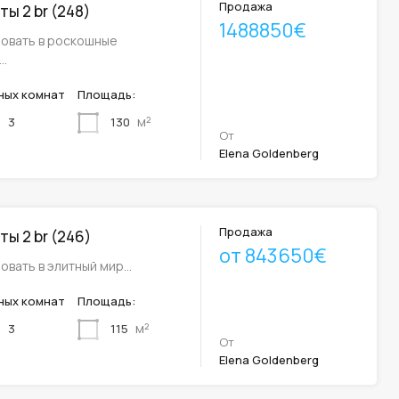
Продажа
ы 2 br (248)
1488850€
овать в роскошные
…
ных комнат
Площадь:
м²
130
3
От
Elena Goldenberg
Продажа
ы 2 br (246)
от 843650€
овать в элитный мир…
ных комнат
Площадь:
м²
115
3
От
Elena Goldenberg