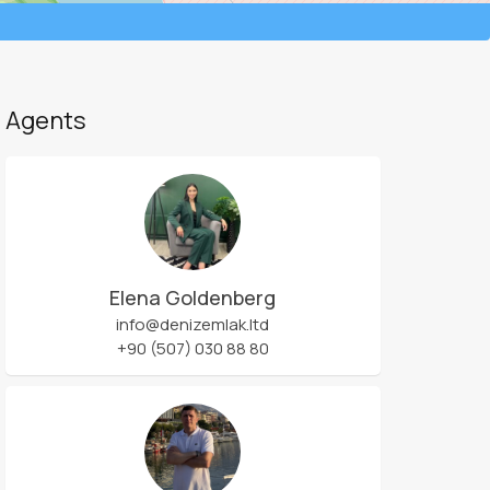
Agents
Elena Goldenberg
info@denizemlak.ltd
+90 (507) 030 88 80
Leaflet
| ©
OpenStreetMap
contributors