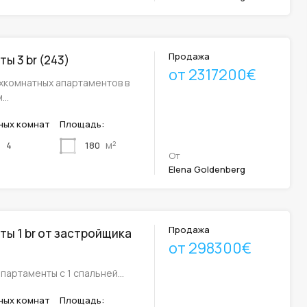
Продажа
ы 3 br (243)
от 2317200€
хкомнатных апартаментов в
м…
ных комнат
Площадь:
м²
180
4
От
Elena Goldenberg
Продажа
ы 1 br от застройщика
от 298300€
партаменты с 1 спальней…
ных комнат
Площадь: