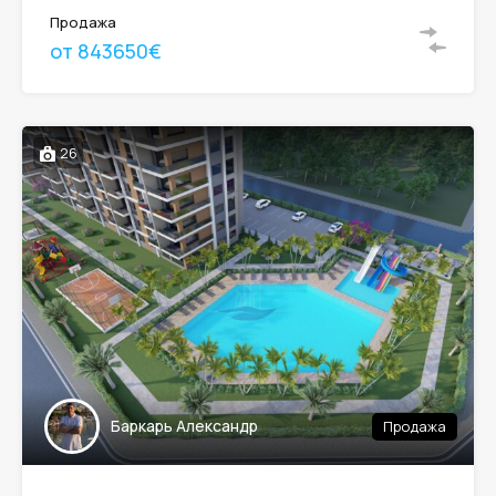
Продажа
от 843650€
26
Баркарь Александр
Продажа