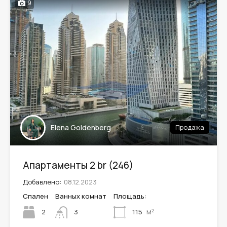
9
Elena Goldenberg
Продажа
Апартаменты 2 br (246)
Добавлено:
08.12.2023
Спален
Ванных комнат
Площадь:
м²
2
115
3